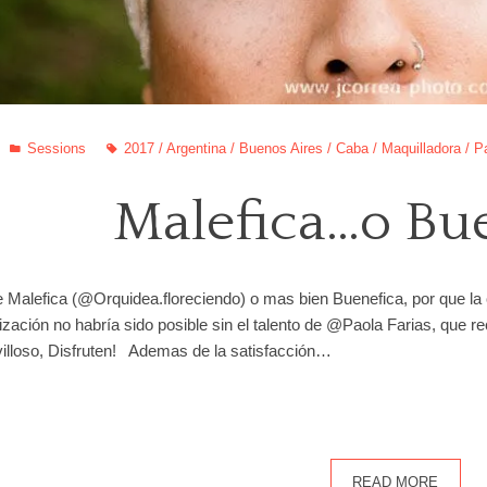
Sessions
2017
/
Argentina
/
Buenos Aires
/
Caba
/
Maquilladora
/
P
Malefica…o Bu
e Malefica (@Orquidea.floreciendo) o mas bien Buenefica, por que la c
ización no habría sido posible sin el talento de @Paola Farias, que re
villoso, Disfruten! Ademas de la satisfacción…
READ MORE