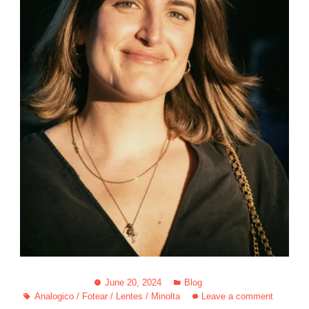
June 20, 2024
Blog
Analogico
/
Fotear
/
Lentes
/
Minolta
Leave a comment