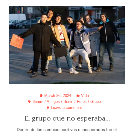
March 26, 2024
Vida
85mm
/
Amigos
/
Berlin
/
Fotos
/
Grupo
Leave a comment
El grupo que no esperaba…
Dentro de los cambios positivos e inesperados fue el