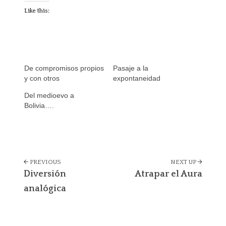
Like this:
De compromisos propios
Pasaje a la
y con otros
expontaneidad
Del medioevo a
Bolivia….
Portfolio
PREVIOUS
NEXT UP
navigation
Diversión
Atrapar el Aura
analógica