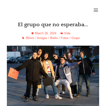
El grupo que no esperaba…
March 26, 2024
Vida
85mm
/
Amigos
/
Berlin
/
Fotos
/
Grupo