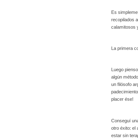
Es simplement
recopilados a
calamitosos y
La primera co
Luego pienso 
algún método 
un filósofo a
padecimiento,
placer ése!
Conseguí una
otro éxito: e
estar sin ter