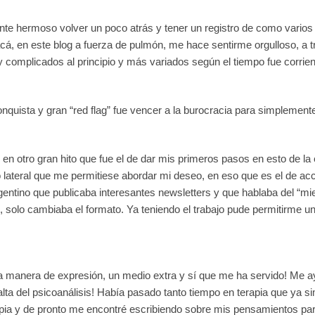
e hermoso volver un poco atrás y tener un registro de como varios 
cá, en este blog a fuerza de pulmón, me hace sentirme orgulloso, a t
 complicados al principio y más variados según el tiempo fue corrie
nquista y gran “red flag” fue vencer a la burocracia para simpleme
en otro gran hito que fue el de dar mis primeros pasos en esto de l
lateral que me permitiese abordar mi deseo, en eso que es el de acc
rgentino que publicaba interesantes newsletters y que hablaba del “mi
 solo cambiaba el formato. Ya teniendo el trabajo pude permitirme un 
 manera de expresión, un medio extra y sí que me ha servido! Me ay
l alta del psicoanálisis! Había pasado tanto tiempo en terapia que ya
apia y de pronto me encontré escribiendo sobre mis pensamientos para