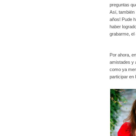
preguntas qu
Así, también 
años! Pude h
haber logrado
grabarme, el 
Por ahora, en
amistades y a
como ya menci
participar en