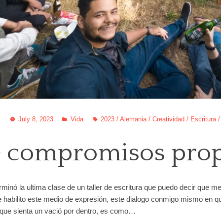
July 8, 2023
Vida
2023
/
Alemania
/
Creatividad
/
Escritura
 compromisos propi
rminó la ultima clase de un taller de escritura que puedo decir que 
 habilito este medio de expresión, este dialogo conmigo mismo en qu
 que sienta un vació por dentro, es como…